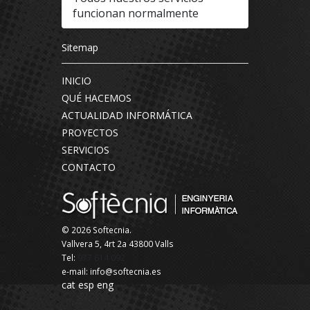
funcionan normalmente
Sitemap
INICIO
QUÉ HACEMOS
ACTUALIDAD INFORMÁTICA
PROYECTOS
SERVICIOS
CONTACTO
© 2026 Softecnia.
Vallvera 5, 4rt 2a 43800 Valls
Tel:
977 614 092
e-mail: info@softecnia.es
cat
esp
eng