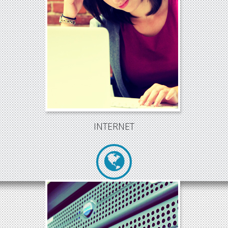
Internet
es el repositorio más grande
de información que nunca ha existido
al alcance del todo el mundo.
Debemos estar en
Internet
y que se
nos encuentre.
INTERNET