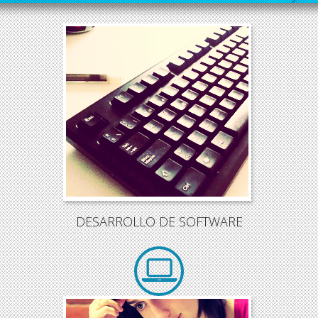
El
software
es una pieza esencial para
el funcionamiento de las
empresas
.
Tanto soluciones estándar y cerrradas
como soluciones
a medida
.
DESARROLLO DE SOFTWARE