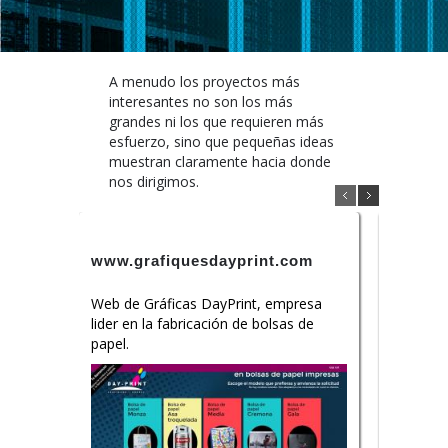
A menudo los proyectos más
interesantes no son los más
grandes ni los que requieren más
esfuerzo, sino que pequeñas ideas
muestran claramente hacia donde
nos dirigimos.
www.grafiquesdayprint.com
S-NET
Web de Gráficas DayPrint, empresa
Proyecto
lider en la fabricación de bolsas de
intranet
papel.
SAHICA