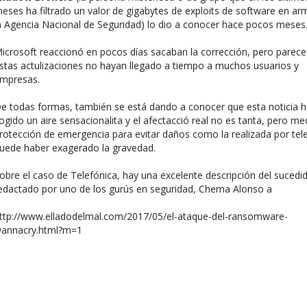
eses ha filtrado un valor de gigabytes de exploits de software en ar
a Agencia Nacional de Seguridad) lo dio a conocer hace pocos meses
icrosoft reaccionó en pocos días sacaban la corrección, pero parece
stas actulizaciones no hayan llegado a tiempo a muchos usuarios y
mpresas.
e todas formas, también se está dando a conocer que esta noticia h
ogido un aire sensacionalita y el afectacció real no es tanta, pero me
rotección de emergencia para evitar daños como la realizada por tel
uede haber exagerado la gravedad.
obre el caso de Telefónica, hay una excelente descripción del sucedi
edactado por uno de los gurús en seguridad, Chema Alonso a
ttp://www.elladodelmal.com/2017/05/el-ataque-del-ransomware-
annacry.html?m=1