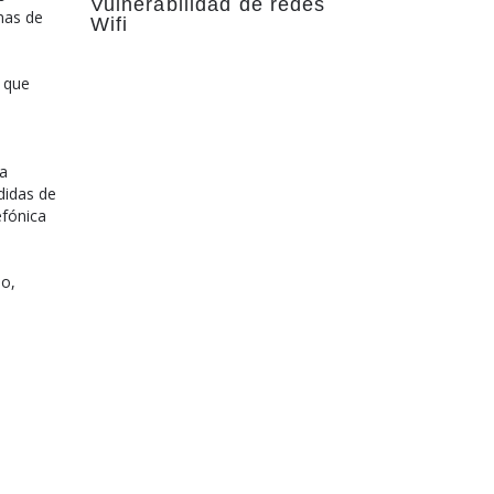
Vulnerabilidad de redes
mas de
Wifi
.
 que
a
didas de
efónica
do,