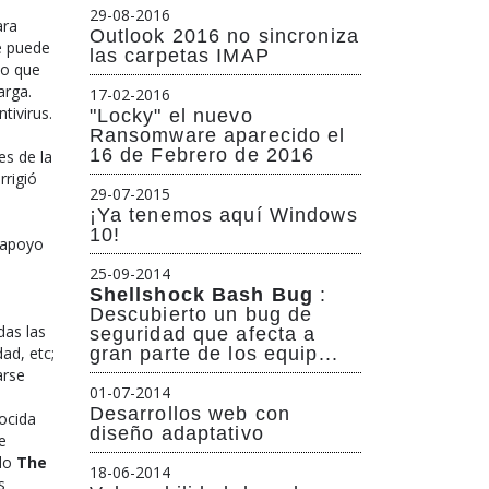
29-08-2016
ara
Outlook 2016 no sincroniza
e puede
las carpetas IMAP
vo que
arga.
17-02-2016
ivirus.
"Locky" el nuevo
Ransomware aparecido el
16 de Febrero de 2016
es de la
rrigió
29-07-2015
¡Ya tenemos aquí Windows
10!
 apoyo
25-09-2014
Shellshock Bash Bug
:
Descubierto un bug de
das las
seguridad que afecta a
ad, etc;
gran parte de los equip...
arse
01-07-2014
Desarrollos web con
nocida
diseño adaptativo
e
ado
The
18-06-2014
s