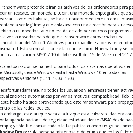
l ransomware pretende cifrar los archivos de los ordenadores para p
edir un rescate, en moneda BitCoin, una moneda criptografica que s
astrear. Como es habitual, se ha distribuidor mediante un email masi
rentendia ser legítimo y que enlazaba con una dirección para su desc
ebido a nu novedad, aun no era detectado por muchos programas ant
sta vez la novedad ha sido que el ransomware aprovechaba una
ulnerabilidad del Microft Windows para expandirse a otros ordenador
isma red. Esta vulnerabilidad se la conoce como Ethernalblue y se co
on la actualización MS017-10 de Microsoft del 15 de Marzo del 2017,
sta actualización se ha hecho para todos los sistemas operativos en
e Microsoft, desde Windows Vista hasta Windows 10 en todas las
espectivas versiones (1511, 1603, 1703).
esafortunadamente, no todos los usuarios y empresas tienen activa
ctualizaciones automáticas por varios motivos: compatibilidad, fiabilid
 este hecho ha sido aprovechado que este ransomware para propag
entro de las redes locales.
in embargo, este ataque saca a la luz que esta vulnerabilidad era co
or la agencia nacional de seguridad estadounidense (
NSA
) desde hac
iempo; y sólo fue comunicada a la luz publica cuando un grupo llam
hadow Brokers
(la persona misteriosa o de grupo que en los último