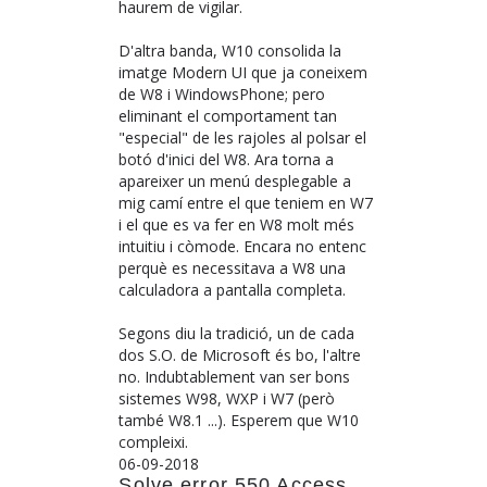
haurem de vigilar.
D'altra banda, W10 consolida la
imatge Modern UI que ja coneixem
de W8 i WindowsPhone; pero
eliminant el comportament tan
"especial" de les rajoles al polsar el
botó d'inici del W8. Ara torna a
apareixer un menú desplegable a
mig camí entre el que teniem en W7
i el que es va fer en W8 molt més
intuitiu i còmode. Encara no entenc
perquè es necessitava a W8 una
calculadora a pantalla completa.
Segons diu la tradició, un de cada
dos S.O. de Microsoft és bo, l'altre
no. Indubtablement van ser bons
sistemes W98, WXP i W7 (però
també W8.1 ...). Esperem que W10
compleixi.
06-09-2018
Solve error 550 Access