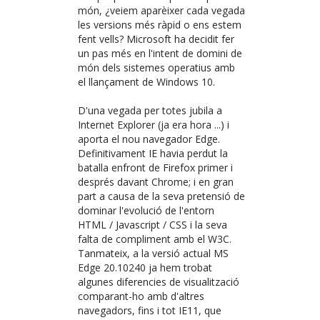
món, ¿veiem aparèixer cada vegada
les versions més ràpid o ens estem
fent vells? Microsoft ha decidit fer
un pas més en l'intent de domini de
món dels sistemes operatius amb
el llançament de Windows 10.
D'una vegada per totes jubila a
Internet Explorer (ja era hora ...) i
aporta el nou navegador Edge.
Definitivament IE havia perdut la
batalla enfront de Firefox primer i
després davant Chrome; i en gran
part a causa de la seva pretensió de
dominar l'evolució de l'entorn
HTML / Javascript / CSS i la seva
falta de compliment amb el W3C.
Tanmateix, a la versió actual MS
Edge 20.10240 ja hem trobat
algunes diferencies de visualització
comparant-ho amb d'altres
navegadors, fins i tot IE11, que