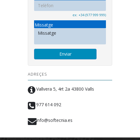
ex: +34 (977 999 999)
Missatge
ADREÇES
Vallvera 5, 4rt 2a 43800 Valls
977 614 092
info@softecnia.es