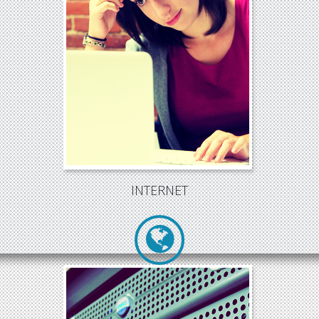
Internet
és el repositori més gran
d'informació que mai ha existit a
l'abast del tothom. Hem d'estar a
Internet
i que se'ns trobi.
INTERNET