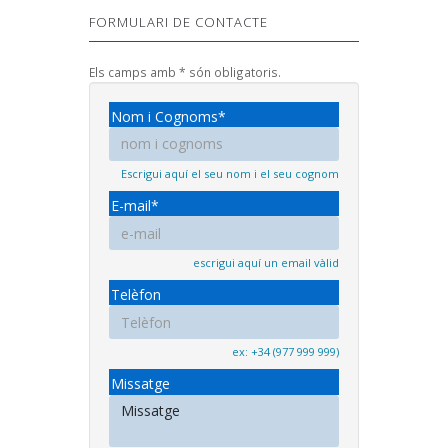
FORMULARI DE CONTACTE
Els camps amb * són obligatoris.
Nom i Cognoms*
Escrigui aquí el seu nom i el seu cognom
E-mail*
escrigui aquí un email vàlid
Telèfon
ex: +34 (977 999 999)
Missatge