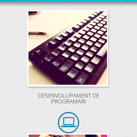
El
programari
és una peça essencial
per al funcionament de les
empreses
.
Tant solucions estàndard i cerrradas
com solucions
a mida
.
DESENVOLUPAMENT DE
PROGRAMARI