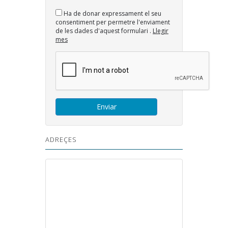
Ha de donar expressament el seu
consentiment per permetre l'enviament
de les dades d'aquest formulari .
Llegir
mes
ADREÇES
Vallvera 5, 4rt 2a 43800 Valls
977 614 092
info@softecnia.es