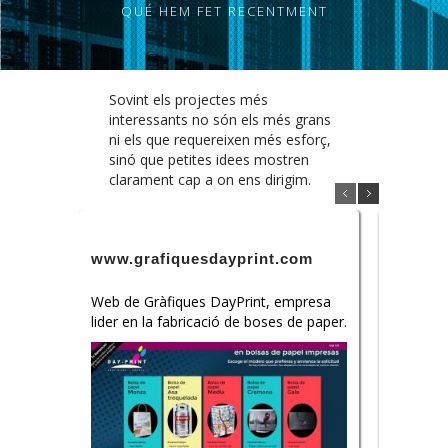
QUÉ HEM FET RECENTMENT
Sovint els projectes més
interessants no són els més grans
ni els que requereixen més esforç,
sinó que petites idees mostren
clarament cap a on ens dirigim.
www.grafiquesdayprint.com
S-NET
Web de Gràfiques DayPrint, empresa
Project
lider en la fabricació de boses de paper.
de la int
l'empre